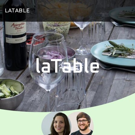
LATABLE
laTable