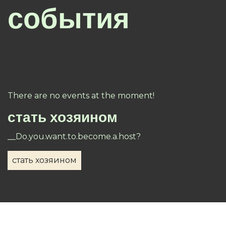
события
There are no events at the moment!
стать хозяином
__Do.you.want.to.become.a.host?
стать хозяином