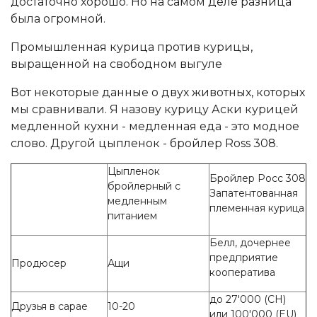
достаточно хорошо. Но на самом деле разница
была огромной.
Промышленная курица против курицы,
выращенной на свободном выгуле
Вот некоторые данные о двух животных, которых
мы сравнивали. Я назову курицу Аски курицей
медленной кухни - медленная еда - это модное
слово. Другой цыпленок - бройлер Ross 308.
Цыпленок
Бройлер Росс 308
бройлерный с
Запатентованная
медленным
племенная курица
питанием
Белл, дочернее
предприятие
Продюсер
Ащи
кооператива
до 27'000 (CH)
Друзья в сарае
10-20
или 100'000 (EU)