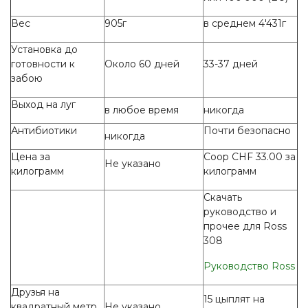
Вес
905г
в среднем 4'431г
Установка до
готовности к
Около 60 дней
33-37 дней
забою
Выход на луг
в любое время
никогда
Антибиотики
Почти безопасно
никогда
Цена за
Coop CHF 33.00 за
Не указано
килограмм
килограмм
Скачать
руководство и
прочее для Ross
308
Руководство Ross
Друзья на
15 цыплят на
квадратный метр
Не указано