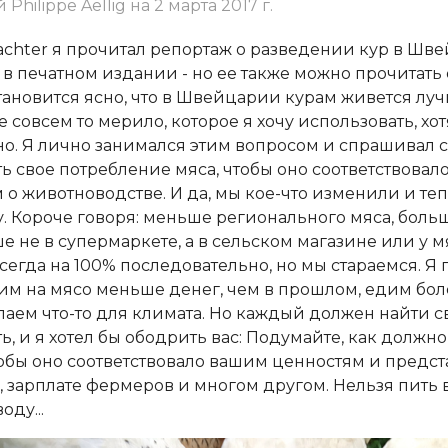
hilippe Aellig на 2 марта 2017 г.
chter я прочитал репортаж о разведении кур в Шве
 в печатном издании - но ее также можно прочитать
Становится ясно, что в Швейцарии курам живется луч
не совсем то мерило, которое я хочу использовать, хо
о. Я лично занимался этим вопросом и спрашивал се
 свое потребление мяса, чтобы оно соответствовал
о животноводстве. И да, мы кое-что изменили и те
. Короче говоря: меньше регионального мяса, боль
е не в супермаркете, а в сельском магазине или у мя
сегда на 100% последовательно, но мы стараемся. Я п
им на мясо меньше денег, чем в прошлом, едим бол
елаем что-то для климата. Но каждый должен найти с
ь, и я хотел бы ободрить вас: Подумайте, как должн
обы оно соответствовало вашим ценностям и предс
 зарплате фермеров и многом другом. Нельзя пить 
ду...