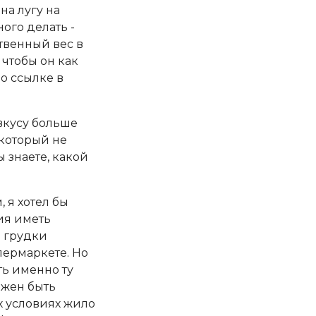
а лугу на
ого делать -
ственный вес в
чтобы он как
о ссылке в
 вкусу больше
 который не
ы знаете, какой
 я хотел бы
ия иметь
е грудки
пермаркете. Но
ть именно ту
лжен быть
х условиях жило