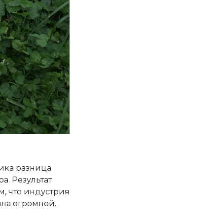
лика разница
а. Результат
м, что индустрия
ыла огромной.