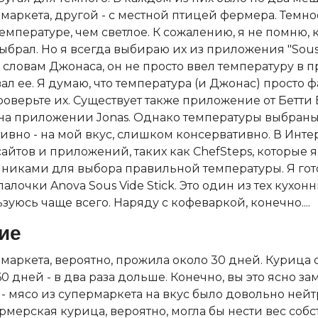
маркета, другой - с местной птицей фермера. Темно
емпературе, чем светлое. К сожалению, я не помню,
ыбрал. Но я всегда выбираю их из приложения "Sous V
 словам Джонаса, он не просто ввел температуру в 
ал ее. Я думаю, что температура (и Джонас) просто ф
верьте их. Существует также приложение от Бетти 
 на приложении Jonas. Однако температуры выбран
ивно - на мой вкус, слишком консервативно. В Инте
айтов и приложений, таких как ChefSteps, которые 
никами для выбора правильной температуры. Я гот
лочки Anova Sous Vide Stick. Это один из тех кухон
зуюсь чаще всего. Наряду с кофеваркой, конечно....
ие
маркета, вероятно, прожила около 30 дней. Курица 
0 дней - в два раза дольше. Конечно, вы это ясно за
 - мясо из супермаркета на вкус было довольно ней
мерская курица, вероятно, могла бы нести вес собс