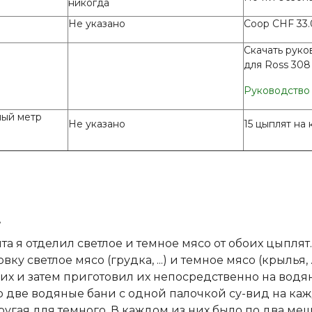
никогда
Не указано
Coop CHF 33.
Скачать руко
для Ross 308
Руководство
ный метр
Не указано
15 цыплят на
а
а я отделил светлое и темное мясо от обоих цыплят.
у светлое мясо (грудка, ...) и темное мясо (крылья, ..
х и затем приготовил их непосредственно на водян
ло две водяные бани с одной палочкой су-вид на ка
другая для темного. В каждом из них было по два меш