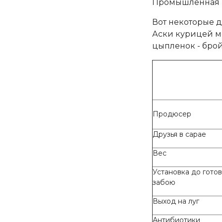
Промышленная к
Вот некоторые д
Аски курицей ме
цыпленок - брой
Продюсер
Друзья в сарае
Вес
Установка до готов
забою
Выход на луг
Антибиотики