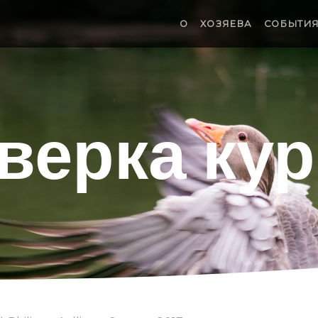
О
ХОЗЯЕВА
СОБЫТИ
верка ку