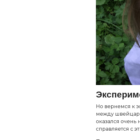
Эксперим
Но вернемся к э
между швейцарс
оказался очень 
справляется с э