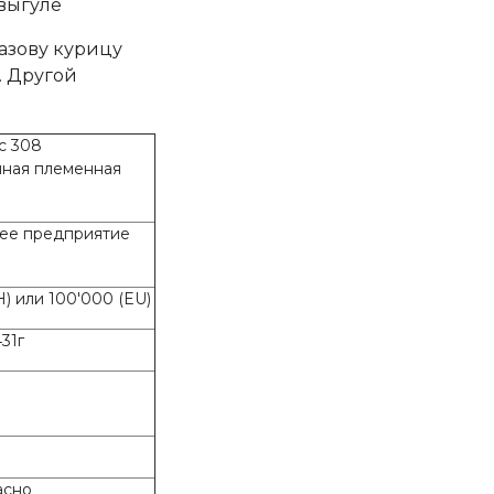
выгуле
назову курицу
. Другой
с 308
нная племенная
нее предприятие
H) или 100'000 (EU)
31г
асно