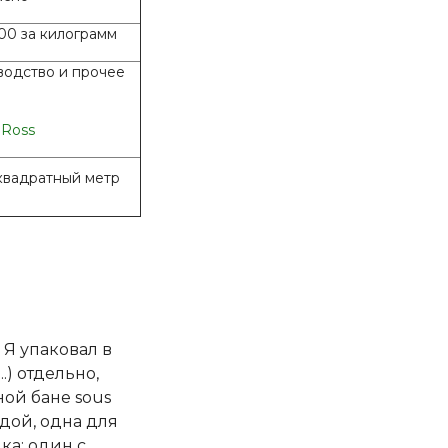
00 за килограмм
водство и прочее
 Ross
 квадратный метр
 Я упаковал в
.) отдельно,
ой бане sous
ждой, одна для
ка: один с