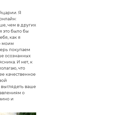
йцарии. Я
 онлайн:
ше, чем в других
тя это было бы
бя, как я
о моим
перь покупаем
ше осознанных
сника. И нет, к
олагаю, что
ее качественное
вой
о выглядеть ваше
тавлениям о
вино и