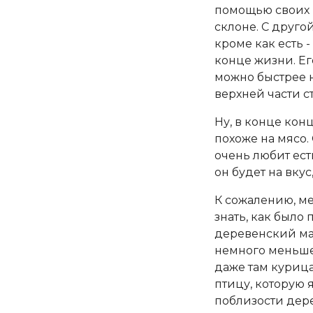
помощью своих 
склоне. С друго
кроме как есть 
конце жизни. Е
можно быстрее н
верхней части ст
Ну, в конце кон
похоже на мясо.
очень любит ест
он будет на вкус,
К сожалению, ме
знать, как было
деревенский маг
немного меньше,
даже там курица
птицу, которую я
поблизости дере