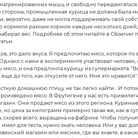
натренированных мышц и свободно передвигаться н
й стороны, промышленная курица не должна была мн
- и, вероятно, даже не могла поддерживать свой соб
го кормили разным кормом каждые несколько дней, 
абирал вес. Подробнее об этом читайте в Observer п
атьи.
цов, это дело вкуса. Я предпочитаю мясо, которое по
 Однако с нами в эксперименте участвовал человек,
ь мясо, и она предпочла курицу из супермаркета. "В
 еще до того, как откусите от него. Мне это нравится".
стную домашнюю птицу не так легко найти... И потом,
 произведено мясо. В Фрутигене у нас есть привилег
азин. Они продают мясо из этого региона. Курины
 но цена за килограмм примерно такая же, как в су
, скорее всего, выращена на фабрике. Чтобы получи
 имел для теста, нужно знать человека. Или у вас до
венский магазин или мясник, где вы знаете, в каки