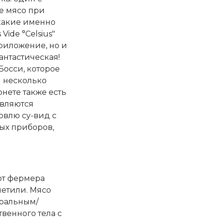
е мясо при
 какие именно
ide °Celsius"
приложение, но и
антастическая!
Босси, которое
ы несколько
рнете также есть
являются
овлю су-вид с
ных приборов,
от фермера
метили. Мясо
тральным/
твенного тела с