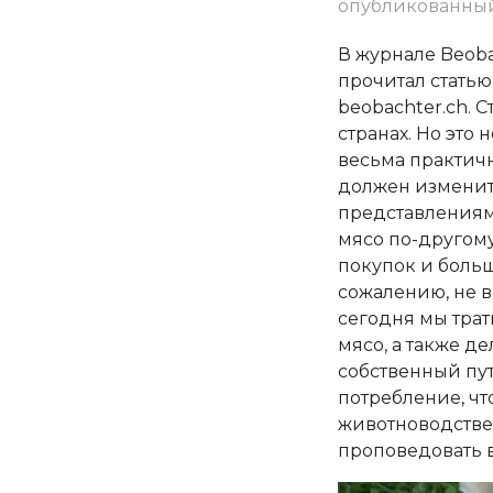
опубликованный P
В журнале Beoba
прочитал статью
beobachter.ch. 
странах. Но это 
весьма практичн
должен изменить
представлениям 
мясо по-другому
покупок и больш
сожалению, не в
сегодня мы трат
мясо, а также д
собственный пут
потребление, чт
животноводстве,
проповедовать во