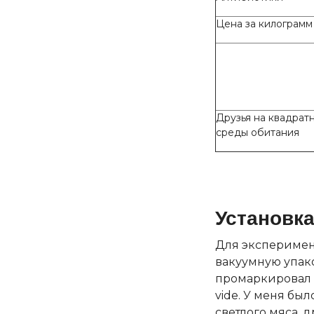
Цена за килограмм
Друзья на квадрат
среды обитания
Установк
Для эксперимент
вакуумную упаковк
промаркировал и
vide. У меня бы
светлого мяса, 