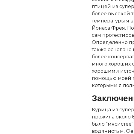
птицей из супер
более высокой т
температуры я в
Йонаса Фрея. По
сам протестиров
Определенно про
также основано
более консерват
много хороших с
хорошими источ
помощью моей па
которыми я поль
Заключен
Курица из супер
прожила около 6
было "мясистее"
водянистым. Фер